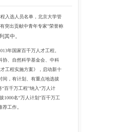
工程入选人员名单，北京大学管
有突出贡献中青年专家
”
荣誉称
列其中。
2013
年国家百千万人才工程。
科协、自然科学基金会、中科
人才工程实施方案》，启动新十
时间，有计划、有重点地选拔
将
“
百千万工程
”
纳入
“
万人计
拔
1000
名
“
万人计划
”
百千万工
。
推荐工作