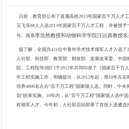
日前，教育部公布了直属高校
2013
年国家百千万人才
又飞等
88
人入选
2013
年国家百千万人才工程，并被授予
“
李浩然
教授和动物科学学院
汪以真
教授名
号。我系
据了解，全国共
421
位中青年学术技术领军人才入选了
人社部、科技部、教育部、财政部、发展改革委、中国
院、工程院等
9
部门于
2012
年共同印发了《国家百千万
年工程实施工作，明确提出，从
2012
年起，用
10
年左右
培养
4000
名左右
“
百千万工程
”
国家级人选。同时，中央
划
”
统筹实施。
10
年内，从
“
百千万工程
”
国家级人选中选
程领军人才。今年初，人社部启动部署了首批人选遴选